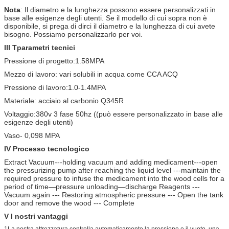
Nota
: Il diametro e la lunghezza possono essere personalizzati in
base alle esigenze degli utenti. Se il modello di cui sopra non è
disponibile, si prega di dirci il diametro e la lunghezza di cui avete
bisogno. Possiamo personalizzarlo per voi.
III T
parametri tecnici
Pressione di progetto:1.58MPA
Mezzo di lavoro: vari solubili in acqua come CCA ACQ
Pressione di lavoro:1.0-1.4MPA
Materiale: acciaio al carbonio Q345R
Voltaggio:380v 3 fase 50hz ((può essere personalizzato in base alle
esigenze degli utenti)
Vaso
- 0,098 MPA
IV Processo tecnologico
Extract Vacuum---holding vacuum and adding medicament---open
the pressurizing pump after reaching the liquid level ---maintain the
required pressure to infuse the medicament into the wood cells for a
period of time—pressure unloading—discharge Reagents ---
Vacuum again --- Restoring atmospheric pressure --- Open the tank
door and remove the wood --- Complete
V I nostri vantaggi
1La nostra attrezzatura controlla automaticamente la pressione e il vuoto, una