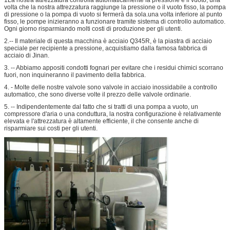
volta che la nostra attrezzatura raggiunge la pressione o il vuoto fisso, la pompa
di pressione o la pompa di vuoto si fermerà da sola.una volta inferiore al punto
fisso, le pompe inizieranno a funzionare tramite sistema di controllo automatico.
Ogni giorno risparmiando molti costi di produzione per gli utenti.
2.-- Il materiale di questa macchina è acciaio Q345R, è la piastra di acciaio
speciale per recipiente a pressione, acquistiamo dalla famosa fabbrica di
acciaio di Jinan.
3. -- Abbiamo appositi condotti fognari per evitare che i residui chimici scorrano
fuori, non inquineranno il pavimento della fabbrica.
4. - Molte delle nostre valvole sono valvole in acciaio inossidabile a controllo
automatico, che sono diverse volte il prezzo delle valvole ordinarie.
5. -- Indipendentemente dal fatto che si tratti di una pompa a vuoto, un
compressore d'aria o una conduttura, la nostra configurazione è relativamente
elevata e l'attrezzatura è altamente efficiente, il che consente anche di
risparmiare sui costi per gli utenti.