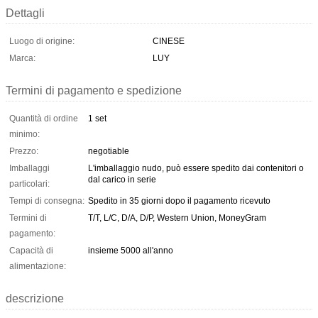
Dettagli
Luogo di origine:
CINESE
Marca:
LUY
Termini di pagamento e spedizione
Quantità di ordine
1 set
minimo:
Prezzo:
negotiable
Imballaggi
L'imballaggio nudo, può essere spedito dai contenitori o
dal carico in serie
particolari:
Tempi di consegna:
Spedito in 35 giorni dopo il pagamento ricevuto
Termini di
T/T, L/C, D/A, D/P, Western Union, MoneyGram
pagamento:
Capacità di
insieme 5000 all'anno
alimentazione:
descrizione