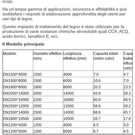
scopi.
Ha un'ampia gamma di applicazioni, sicurezza e affidabilità e può
soddisfare i requisiti di elaborazione approfondita degli utenti per
vari tipi di legno.
Questo impianto di trattamento del legno è stato utilizzato per la
produzione di varie sostanze chimiche idrosolubili quali CCA, ACQ,
acido borico, tanalitico E, ecc.
II Modello principale
Modello
Diametro effettivo
Lunghezza
Capacità totale
Capaci
(mm)
effettiva ((mm)
(metro cubo)
tratta
efficac
cubo)
DN1500*4000
1500
4000
7.0
4.7
DN1500*6000
1500
6000
10.6
7.0
DN1800*8000
1800
8000
20.3
13.5
DN2000*14000
2000
14000
43.9
29.3
DN2200*16000
2200
16000
60.8
40.5
DN2500*12000
2500
12000
58.8
39.2
DN2500*14000
2500
14000
68.6
45.7
DN1800*10500
1800
10500
26.7
17.8
DN1200*4000
1200
4000
4.5
3.0
DN1200*6000
1200
6000
6.7
4.5