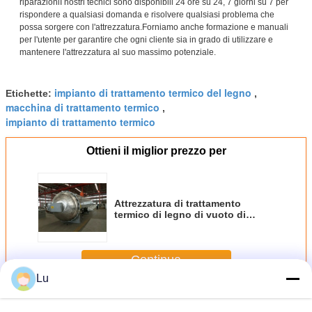
riparazioniI nostri tecnici sono disponibili 24 ore su 24, 7 giorni su 7 per
rispondere a qualsiasi domanda e risolvere qualsiasi problema che
possa sorgere con l'attrezzatura.Forniamo anche formazione e manuali
per l'utente per garantire che ogni cliente sia in grado di utilizzare e
mantenere l'attrezzatura al suo massimo potenziale.
impianto di trattamento termico del legno
Etichette:
,
macchina di trattamento termico
,
impianto di trattamento termico
Ottieni il miglior prezzo per
Attrezzatura di trattamento
termico di legno di vuoto di
controllo dello SpA 440V per la
quercia Ash Polay del pino
Continua
Lu
Attrezzatura di trattamento termico di legno
Più