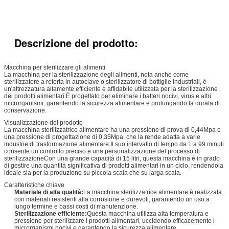
Descrizione del prodotto:
Macchina per sterilizzare gli alimenti
La macchina per la sterilizzazione degli alimenti, nota anche come
sterilizzatore a retorta in autoclave o sterilizzatore di bottiglie industriali, è
un'attrezzatura altamente efficiente e affidabile utilizzata per la sterilizzazione
dei prodotti alimentari.È progettato per eliminare i batteri nocivi, virus e altri
microrganismi, garantendo la sicurezza alimentare e prolungando la durata di
conservazione.
Visualizzazione del prodotto
La macchina sterilizzatrice alimentare ha una pressione di prova di 0,44Mpa e
una pressione di progettazione di 0,35Mpa, che la rende adatta a varie
industrie di trasformazione alimentare.Il suo intervallo di tempo da 1 a 99 minuti
consente un controllo preciso e una personalizzazione del processo di
sterilizzazioneCon una grande capacità di 15 litri, questa macchina è in grado
di gestire una quantità significativa di prodotti alimentari in un ciclo, rendendola
ideale sia per la produzione su piccola scala che su larga scala.
Caratteristiche chiave
Materiale di alta qualità:
La macchina sterilizzatrice alimentare è realizzata
con materiali resistenti alla corrosione e durevoli, garantendo un uso a
lungo termine e bassi costi di manutenzione.
Sterilizzazione efficiente:
Questa macchina utilizza alta temperatura e
pressione per sterilizzare i prodotti alimentari, uccidendo efficacemente i
microrganismi nocivi e garantendo la sicurezza alimentare.