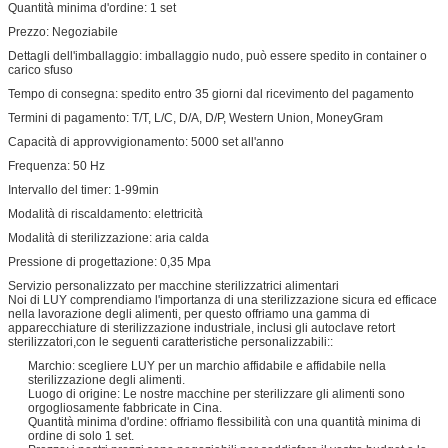
Quantità minima d'ordine: 1 set
Prezzo: Negoziabile
Dettagli dell'imballaggio: imballaggio nudo, può essere spedito in container o
carico sfuso
Tempo di consegna: spedito entro 35 giorni dal ricevimento del pagamento
Termini di pagamento: T/T, L/C, D/A, D/P, Western Union, MoneyGram
Capacità di approvvigionamento: 5000 set all'anno
Frequenza: 50 Hz
Intervallo del timer: 1-99min
Modalità di riscaldamento: elettricità
Modalità di sterilizzazione: aria calda
Pressione di progettazione: 0,35 Mpa
Servizio personalizzato per macchine sterilizzatrici alimentari
Noi di LUY comprendiamo l'importanza di una sterilizzazione sicura ed efficace
nella lavorazione degli alimenti, per questo offriamo una gamma di
apparecchiature di sterilizzazione industriale, inclusi gli autoclave retort
sterilizzatori,con le seguenti caratteristiche personalizzabili::
Marchio: scegliere LUY per un marchio affidabile e affidabile nella
sterilizzazione degli alimenti.
Luogo di origine: Le nostre macchine per sterilizzare gli alimenti sono
orgogliosamente fabbricate in Cina.
Quantità minima d'ordine: offriamo flessibilità con una quantità minima di
ordine di solo 1 set.