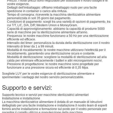
Prezzo: i nostri prezzi sono negoziabili per soddisfare il vostro budget e le
vostre esigenze.
Dettagli dell'imballaggio: offriamo imballaggio nudo per una facile
spedizione in container o carico alla rinfusa.
Tempo di consegna: riceverete la macchina sterilizzatrice alimentare
personalizzata in soli 35 giorni dal pagamento.
Condizioni di pagamento: scegli tra una varietà di opzioni di pagamento, tra
cui T/T, L/C, D/A, D/P, Western Union e MoneyGram.
Capacità di approvvigionamento: abbiamo la capacità di produrre 5000
serie di macchine per la sterilizzazione alimentare all'anno.
Frequenza: le nostre macchine funzionano a 50 Hz per una sterilizzazione
efficiente ed efficace.
Intervallo del timer: personalizza la durata della sterilizzazione con il nostro
intervallo di timer da 1 a 99 minuti.
Modalità di riscaldamento: le nostre macchine utilizzano l'elettricità per il
riscaldamento, garantendo una sterilizzazione sicura e costante.
Modalità di sterilizzazione: scegliere la modalità di sterilizzazione ad aria
calda per eliminare efficacemente i batteri e altri microrganismi nocivi.
Pressione di progettazione: le nostre macchine sono progettate per
funzionare a una pressione sicura ed efficiente di 0,35 Mpa.
Scegliete LUY per le vostre esigenze di sterilizzazione alimentare e
sperimentate i vantaggi del nostro servizio personalizzabile.
Supporto e servizi:
Supporto tecnico e servizi per macchine sterilizzatrici alimentari
Installazione e installazione
La macchina sterilizzatrice alimentare è dotata di un manuale di istruzioni
dettagliato per una facile installazione e installazione.Il nostro team di esperti
fornirà anche installazione e formazione sul posto per il vostro personale per
garantire il corretto utilizzo e manutenzione della macchina.