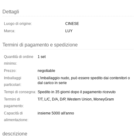
Dettagli
Luogo di origine:
CINESE
Marca:
LUY
Termini di pagamento e spedizione
Quantità di ordine
1 set
minimo:
Prezzo:
negotiable
Imballaggi
L'imballaggio nudo, può essere spedito dai contenitori o
dal carico in serie
particolari:
Tempi di consegna:
Spedito in 35 giorni dopo il pagamento ricevuto
Termini di
T/T, L/C, D/A, D/P, Western Union, MoneyGram
pagamento:
Capacità di
insieme 5000 all'anno
alimentazione:
descrizione