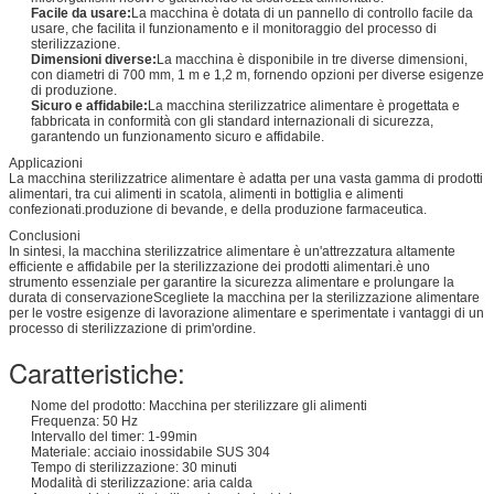
Facile da usare:
La macchina è dotata di un pannello di controllo facile da
usare, che facilita il funzionamento e il monitoraggio del processo di
sterilizzazione.
Dimensioni diverse:
La macchina è disponibile in tre diverse dimensioni,
con diametri di 700 mm, 1 m e 1,2 m, fornendo opzioni per diverse esigenze
di produzione.
Sicuro e affidabile:
La macchina sterilizzatrice alimentare è progettata e
fabbricata in conformità con gli standard internazionali di sicurezza,
garantendo un funzionamento sicuro e affidabile.
Applicazioni
La macchina sterilizzatrice alimentare è adatta per una vasta gamma di prodotti
alimentari, tra cui alimenti in scatola, alimenti in bottiglia e alimenti
confezionati.produzione di bevande, e della produzione farmaceutica.
Conclusioni
In sintesi, la macchina sterilizzatrice alimentare è un'attrezzatura altamente
efficiente e affidabile per la sterilizzazione dei prodotti alimentari.è uno
strumento essenziale per garantire la sicurezza alimentare e prolungare la
durata di conservazioneScegliete la macchina per la sterilizzazione alimentare
per le vostre esigenze di lavorazione alimentare e sperimentate i vantaggi di un
processo di sterilizzazione di prim'ordine.
Caratteristiche:
Nome del prodotto: Macchina per sterilizzare gli alimenti
Frequenza: 50 Hz
Intervallo del timer: 1-99min
Materiale: acciaio inossidabile SUS 304
Tempo di sterilizzazione: 30 minuti
Modalità di sterilizzazione: aria calda