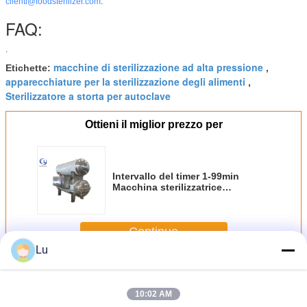
clienti@foodsterilizer.com
.
FAQ:
.
macchine di sterilizzazione ad alta pressione
Etichette:
,
apparecchiature per la sterilizzazione degli alimenti
,
Sterilizzatore a storta per autoclave
Ottieni il miglior prezzo per
Intervallo del timer 1-99min
Macchina sterilizzatrice
alimentare 50Hz 0.44Mpa Per una
sterilizzazione efficiente
Continua
Lu
Macchina per sterilizzare gli alimenti
Più
10:02 AM