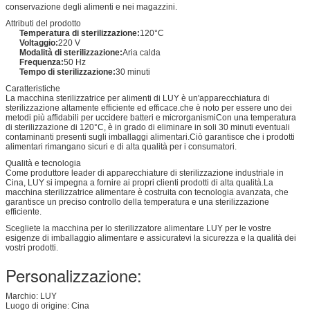
conservazione degli alimenti e nei magazzini.
Attributi del prodotto
Temperatura di sterilizzazione:
120°C
Voltaggio:
220 V
Modalità di sterilizzazione:
Aria calda
Frequenza:
50 Hz
Tempo di sterilizzazione:
30 minuti
Caratteristiche
La macchina sterilizzatrice per alimenti di LUY è un'apparecchiatura di
sterilizzazione altamente efficiente ed efficace.che è noto per essere uno dei
metodi più affidabili per uccidere batteri e microrganismiCon una temperatura
di sterilizzazione di 120°C, è in grado di eliminare in soli 30 minuti eventuali
contaminanti presenti sugli imballaggi alimentari.Ciò garantisce che i prodotti
alimentari rimangano sicuri e di alta qualità per i consumatori.
Qualità e tecnologia
Come produttore leader di apparecchiature di sterilizzazione industriale in
Cina, LUY si impegna a fornire ai propri clienti prodotti di alta qualità.La
macchina sterilizzatrice alimentare è costruita con tecnologia avanzata, che
garantisce un preciso controllo della temperatura e una sterilizzazione
efficiente.
Scegliete la macchina per lo sterilizzatore alimentare LUY per le vostre
esigenze di imballaggio alimentare e assicuratevi la sicurezza e la qualità dei
vostri prodotti.
Personalizzazione:
Marchio: LUY
Luogo di origine: Cina