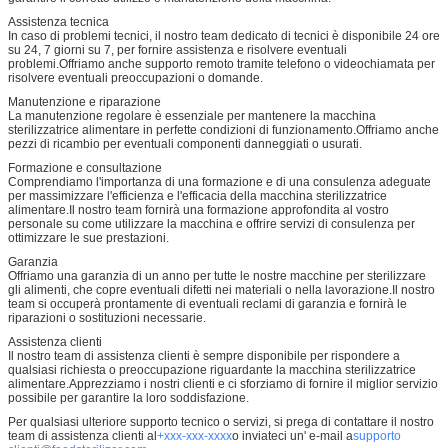
Assistenza tecnica
In caso di problemi tecnici, il nostro team dedicato di tecnici è disponibile 24 ore
su 24, 7 giorni su 7, per fornire assistenza e risolvere eventuali
problemi.Offriamo anche supporto remoto tramite telefono o videochiamata per
risolvere eventuali preoccupazioni o domande.
Manutenzione e riparazione
La manutenzione regolare è essenziale per mantenere la macchina
sterilizzatrice alimentare in perfette condizioni di funzionamento.Offriamo anche
pezzi di ricambio per eventuali componenti danneggiati o usurati.
Formazione e consultazione
Comprendiamo l'importanza di una formazione e di una consulenza adeguate
per massimizzare l'efficienza e l'efficacia della macchina sterilizzatrice
alimentare.Il nostro team fornirà una formazione approfondita al vostro
personale su come utilizzare la macchina e offrire servizi di consulenza per
ottimizzare le sue prestazioni.
Garanzia
Offriamo una garanzia di un anno per tutte le nostre macchine per sterilizzare
gli alimenti, che copre eventuali difetti nei materiali o nella lavorazione.Il nostro
team si occuperà prontamente di eventuali reclami di garanzia e fornirà le
riparazioni o sostituzioni necessarie.
Assistenza clienti
Il nostro team di assistenza clienti è sempre disponibile per rispondere a
qualsiasi richiesta o preoccupazione riguardante la macchina sterilizzatrice
alimentare.Apprezziamo i nostri clienti e ci sforziamo di fornire il miglior servizio
possibile per garantire la loro soddisfazione.
Per qualsiasi ulteriore supporto tecnico o servizi, si prega di contattare il nostro
team di assistenza clienti al
+xxx-xxx-xxxx
o inviateci un' e-mail a
supporto