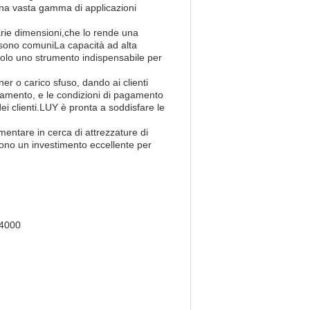
una vasta gamma di applicazioni
arie dimensioni,che lo rende una
a sono comuniLa capacità ad alta
ndolo uno strumento indispensabile per
ner o carico sfuso, dando ai clienti
pagamento, e le condizioni di pagamento
ei clienti.LUY è pronta a soddisfare le
mentare in cerca di attrezzature di
endono un investimento eccellente per
 4000