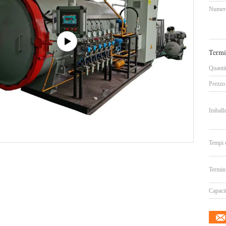
Numero
Termi
Quanti
Prezzo
Imballa
Tempi 
Termin
Capacit