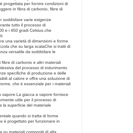
 progettata per fornire condizioni di
gere in fibra di carbonio, fibre di
r soddisfare varie esigenze
rante tutto il processo di
0 e i 450 gradi Celsius.che
i.
are una varietà di dimensioni e forme
cola che su larga scalaChe si tratti di
anza versatile da soddisfare le
fibre di carbonio e altri materiali
plessiva del processo di indurimento.
nze specifiche di produzione e delle
bili al calore e offre una soluzione di
orme, che è essenziale per i materiali
 a vapore.La giacca a vapore fornisce
rmente utile per il processo di
 la superficie del materiale
entale quando si tratta di forme
e è progettato per funzionare in
a su materiali compositi di alta