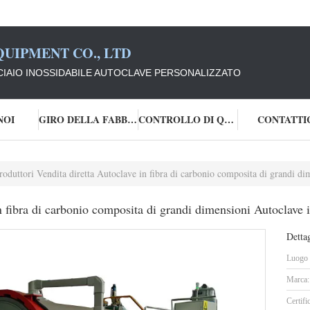
UIPMENT CO., LTD
CIAIO INOSSIDABILE AUTOCLAVE PERSONALIZZATO
NOI
GIRO DELLA FABBRICA
CONTROLLO DI QUALITÀ
CONTATTI
roduttori Vendita diretta Autoclave in fibra di carbonio composita di grandi dim
in fibra di carbonio composita di grandi dimensioni Autoclave 
Dettag
Luogo d
Marca:
Certifi