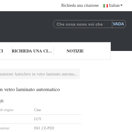
Richieda una citazione
Italian
CI
RICHIEDA UNA CITAZIONE
NOTIZIE
ensioni Autoclave in vetro laminato automatico
in vetro laminato automatico
li:
i origine:
Cina
LUY
cazione:
ISO ,CE-PED