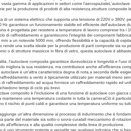
 vasta gamma di applicazioni in settori come l'aerospazialeL'autoclave è
 per la produzione di prodotti di alta resistenza,strutture composite leg
a di un sistema elettrico che supporta una tensione di 220V o 380V, pe
50 Hz garantisce un funzionamento stabile ed efficiente dell'autoclave du
 è progettata per resistere a temperature di lavoro comprese tra i 10
clo di raffreddamento e garantiscono l'integrità dei componenti fabbricat
0 mm a un notevole 5000 mm, offrendo flessibilità e la capacità di ospit
o rende una scelta ideale per la produzione di parti composite sia su pic
nio o di strutture massicce in fibra di vetro, questa autoclave è abbast
lità, l'autoclave composita garantisce durevolezza e longevità.e l'uso di 
lo migliora la sua resistenza, ma contribuisce anche all'efficienza com
 autoclave è un'altra caratteristica degna di nota.a seconda delle esige
raffreddamento a vento è tipicamente utilizzato per materiali meno sensi
 di raffreddamento ad acqua fornisce un raffreddamento rapido ed unif
ichiedono tempi di ciclo più brevi.
oclave composito è l'inclusione di una funzione di autoclave con giacca
a a mantenere una temperatura costante in tutta la cameraCiò è particola
 il rischio di punti caldi e garantisce una temperatura uniforme su tutta
e aggiunge un'altra dimensione al processo di indurimento.che è fondam
 parte del materiale sia sotto-o sovra-curataIl meccanismo di rotazion
o all'efficienza e alla qualità complessive della linea di produzione.
to è uno strumento potente e versatile per qualsiasi industria che si bas