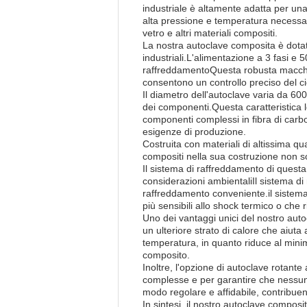
industriale è altamente adatta per una
alta pressione e temperatura necessarie
vetro e altri materiali compositi.
La nostra autoclave composita è dotat
industriali.L'alimentazione a 3 fasi e 
raffreddamentoQuesta robusta macchina
consentono un controllo preciso del ci
Il diametro dell'autoclave varia da 60
dei componenti.Questa caratteristica l
componenti complessi in fibra di carbo
esigenze di produzione.
Costruita con materiali di altissima qua
compositi nella sua costruzione non so
Il sistema di raffreddamento di questa
considerazioni ambientaliIl sistema di 
raffreddamento conveniente.il sistema
più sensibili allo shock termico o che r
Uno dei vantaggi unici del nostro aut
un ulteriore strato di calore che aiut
temperatura, in quanto riduce al minimo
composito.
Inoltre, l'opzione di autoclave rotant
complesse e per garantire che nessuna
modo regolare e affidabile, contribuend
In sintesi, il nostro autoclave composi