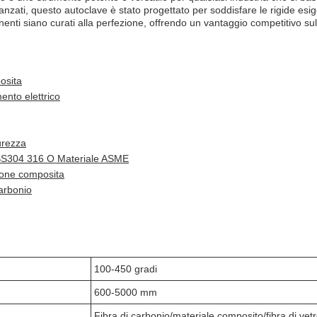
anzati, questo autoclave è stato progettato per soddisfare le rigide esi
enti siano curati alla perfezione, offrendo un vantaggio competitivo su
osita
ento elettrico
urezza
 SS304 316 O Materiale ASME
zione composita
carbonio
100-450 gradi
600-5000 mm
Fibra di carbonio/materiale composito/fibra di vet