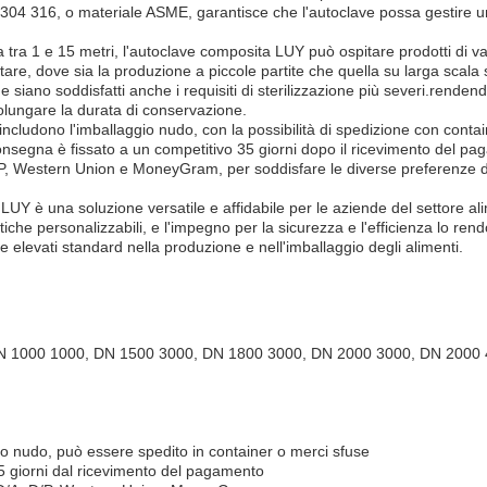
304 316, o materiale ASME, garantisce che l'autoclave possa gestire 
tra 1 e 15 metri, l'autoclave composita LUY può ospitare prodotti di v
entare, dove sia la produzione a piccole partite che quella su larga scal
e siano soddisfatti anche i requisiti di sterilizzazione più severi.rende
olungare la durata di conservazione.
e includono l'imballaggio nudo, con la possibilità di spedizione con contai
di consegna è fissato a un competitivo 35 giorni dopo il ricevimento del 
 D/P, Western Union e MoneyGram, per soddisfare le diverse preferenze d
UY è una soluzione versatile e affidabile per le aziende del settore ali
ristiche personalizzabili, e l'impegno per la sicurezza e l'efficienza lo r
 elevati standard nella produzione e nell'imballaggio degli alimenti.
N 1000 1000, DN 1500 3000, DN 1800 3000, DN 2000 3000, DN 2000
o nudo, può essere spedito in container o merci sfuse
5 giorni dal ricevimento del pagamento