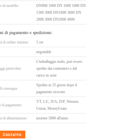
 di modello:
DN800 1000 DN 1000 1000 DN
1500 3000 DN1800 3000 DN
2000 3000 DN2000 4000
ni di pagamento e spedizione:
tà di ordine minimo:
1 set
:
negotiable
L'imballaggio nudo, può essere
ggi particolari:
spedito dai contenitori o dal
carico in serie
Spedito in 35 giorni dopo il
di consegna:
pagamento ricevuto
T/T, L/C, D/A, D/P, Western
i di pagamento:
Union, MoneyGram
à di alimentazione:
insieme 5000 all'anno
Contatto