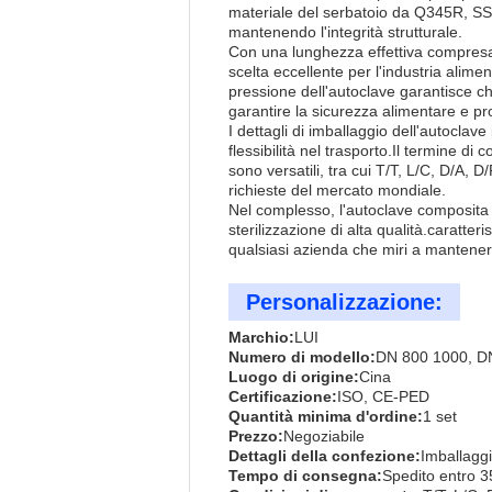
materiale del serbatoio da Q345R, SS
mantenendo l'integrità strutturale.
Con una lunghezza effettiva compresa 
scelta eccellente per l'industria alim
pressione dell'autoclave garantisce ch
garantire la sicurezza alimentare e pr
I dettagli di imballaggio dell'autoclav
flessibilità nel trasporto.Il termine 
sono versatili, tra cui T/T, L/C, D/A,
richieste del mercato mondiale.
Nel complesso, l'autoclave composita L
sterilizzazione di alta qualità.caratte
qualsiasi azienda che miri a mantenere
Personalizzazione:
Marchio:
LUI
Numero di modello:
DN 800 1000, D
Luogo di origine:
Cina
Certificazione:
ISO, CE-PED
Quantità minima d'ordine:
1 set
Prezzo:
Negoziabile
Dettagli della confezione:
Imballaggi
Tempo di consegna:
Spedito entro 3