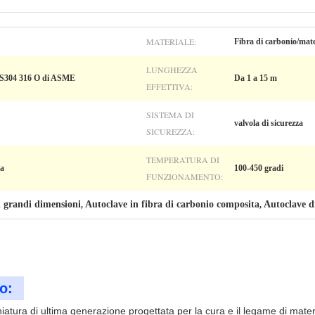
MATERIALE:
Fibra di carbonio/mate
LUNGHEZZA
 SS304 316 O di ASME
Da 1 a 15 m
EFFETTIVA:
SISTEMA DI
valvola di sicurezza
SICUREZZA:
TEMPERATURA DI
ca
100-450 gradi
FUNZIONAMENTO:
i grandi dimensioni
Autoclave in fibra di carbonio composita
Autoclave d
,
,
o:
atura di ultima generazione progettata per la cura e il legame di mater