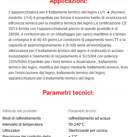
Applicazioni:
L'apparecchiatura per il trattamento termico del legno LUY ◄ (Numero
modello: LY-4) è progettata per fornire il massimo livello di sicurezza ed
efficienza termica per la modifica termica del legno.La certificazione CE
ISO è fornita con l'apparecchiaturaIl prezzo di questo prodotto è di
28596, è confezionato in un imballaggio per carico marittimo e il tempo
di consegna è di 40-45 giorni.Le condizioni di pagamento sono TT e la
capacità di approvvigionamento è di 500 serie all'annoQuesta
attrezzatura per il trattamento termico del legno è realizzata in acciaio
inossidabile e l'elemento di riscaldamento è SUS304 con potenza
220V/50Hz.E'perfetto per i forni termici a modicatone., trattamento
termico del legno, modifica del legno mediante trattamento termico, forni
per l'essiccazione del legno, trattamento termico del legno,
apparecchiature per il trattamento termico del legno.
Parametri tecnici:
Attributo del prodotto
Parametri tecnici
Modi di raffreddamento
raffreddamento ad acqua
Intervallo di temperatura
50-240°C
Utilizzatori
Sterilizzante per cucina
Precisione del controllo della
± 1°C