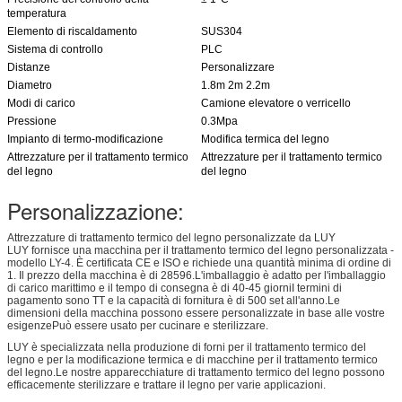
temperatura
Elemento di riscaldamento
SUS304
Sistema di controllo
PLC
Distanze
Personalizzare
Diametro
1.8m 2m 2.2m
Modi di carico
Camione elevatore o verricello
Pressione
0.3Mpa
Impianto di termo-modificazione
Modifica termica del legno
Attrezzature per il trattamento termico
Attrezzature per il trattamento termico
del legno
del legno
Personalizzazione:
Attrezzature di trattamento termico del legno personalizzate da LUY
LUY fornisce una macchina per il trattamento termico del legno personalizzata -
modello LY-4. È certificata CE e ISO e richiede una quantità minima di ordine di
1. Il prezzo della macchina è di 28596.L'imballaggio è adatto per l'imballaggio
di carico marittimo e il tempo di consegna è di 40-45 giorniI termini di
pagamento sono TT e la capacità di fornitura è di 500 set all'anno.Le
dimensioni della macchina possono essere personalizzate in base alle vostre
esigenzePuò essere usato per cucinare e sterilizzare.
LUY è specializzata nella produzione di forni per il trattamento termico del
legno e per la modificazione termica e di macchine per il trattamento termico
del legno.Le nostre apparecchiature di trattamento termico del legno possono
efficacemente sterilizzare e trattare il legno per varie applicazioni.