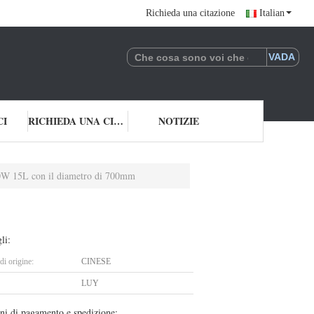
Richieda una citazione
Italian
CI
RICHIEDA UNA CITAZIONE
NOTIZIE
1000W 15L con il diametro di 700mm
li:
i origine:
CINESE
LUY
ni di pagamento e spedizione: