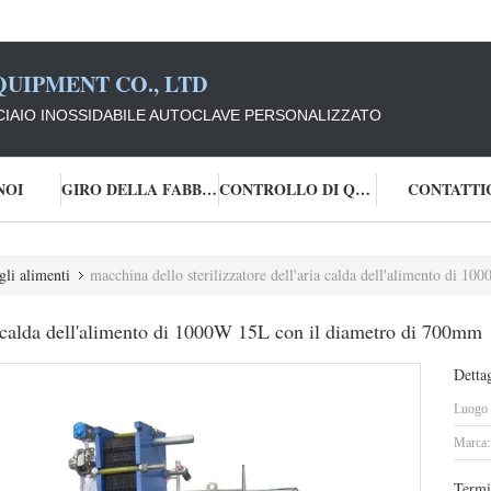
UIPMENT CO., LTD
CIAIO INOSSIDABILE AUTOCLAVE PERSONALIZZATO
NOI
GIRO DELLA FABBRICA
CONTROLLO DI QUALITÀ
CONTATTI
gli alimenti
macchina dello sterilizzatore dell'aria calda dell'alimento di 
ia calda dell'alimento di 1000W 15L con il diametro di 700mm
Dettag
Luogo d
Marca:
Termi