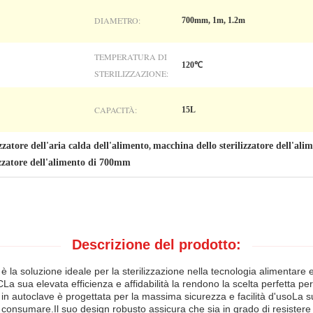
DIAMETRO:
700mm, 1m, 1.2m
TEMPERATURA DI
120℃
STERILIZZAZIONE:
CAPACITÀ:
15L
zzatore dell'aria calda dell'alimento
macchina dello sterilizzatore dell'al
,
izzatore dell'alimento di 700mm
Descrizione del prodotto:
 è la soluzione ideale per la sterilizzazione nella tecnologia alimentare
La sua elevata efficienza e affidabilità la rendono la scelta perfetta per 
 in autoclave è progettata per la massima sicurezza e facilità d'usoLa 
 da consumare.Il suo design robusto assicura che sia in grado di resister