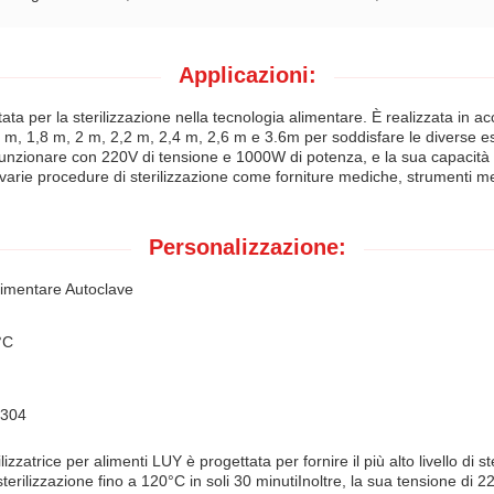
Applicazioni:
ta per la sterilizzazione nella tecnologia alimentare. È realizzata in a
2 m, 1,8 m, 2 m, 2,2 m, 2,4 m, 2,6 m e 3.6m per soddisfare le diverse 
 funzionare con 220V di tensione e 1000W di potenza, e la sua capacit
 varie procedure di sterilizzazione come forniture mediche, strumenti med
Personalizzazione:
limentare Autoclave
°C
 304
zatrice per alimenti LUY è progettata per fornire il più alto livello di st
erilizzazione fino a 120°C in soli 30 minutiInoltre, la sua tensione di