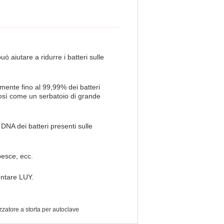
ò aiutare a ridurre i batteri sulle
mente fino al 99,99% dei batteri
così come un serbatoio di grande
DNA dei batteri presenti sulle
 pesce, ecc.
entare LUY.
izzatore a storta per autoclave