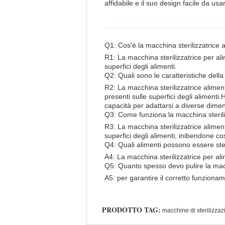
affidabile e il suo design facile da usa
Q1: Cos'è la macchina sterilizzatrice
R1: La macchina sterilizzatrice per ali
superfici degli alimenti.
Q2: Quali sono le caratteristiche dell
R2: La macchina sterilizzatrice alime
presenti sulle superfici degli alimen
capacità per adattarsi a diverse dimens
Q3: Come funziona la macchina steril
R3: La macchina sterilizzatrice alimen
superfici degli alimenti, inibendone co
Q4: Quali alimenti possono essere ster
A4: La macchina sterilizzatrice per alim
Q5: Quanto spesso devo pulire la macc
A5: per garantire il corretto funziona
PRODOTTO TAG:
macchine di sterilizzaz