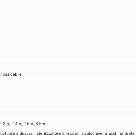
inossidabile
2.2m, 2.4m, 2.6m, 3.6m
 bottiglie industriali, sterilizzatore a retorta in autoclave, macchina di st