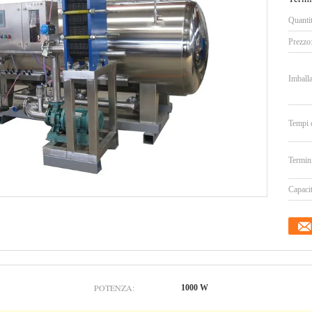
Quanti
Prezzo
Imballa
Tempi 
Termin
Capacit
POTENZA:
1000 W