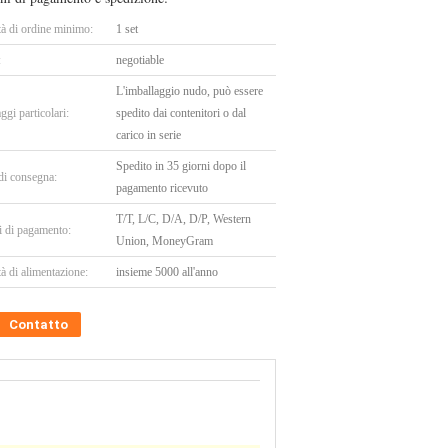
tà di ordine minimo:
1 set
:
negotiable
L'imballaggio nudo, può essere
ggi particolari:
spedito dai contenitori o dal
carico in serie
Spedito in 35 giorni dopo il
di consegna:
pagamento ricevuto
T/T, L/C, D/A, D/P, Western
i di pagamento:
Union, MoneyGram
à di alimentazione:
insieme 5000 all'anno
Contatto