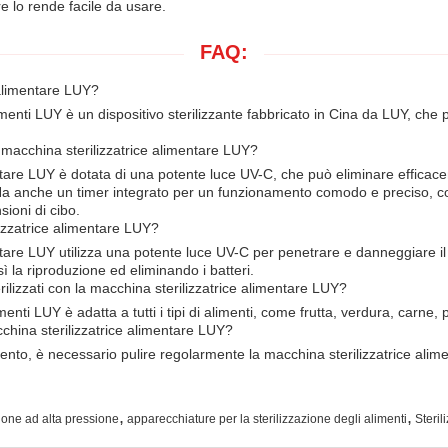
re lo rende facile da usare.
FAQ:
 alimentare LUY?
menti LUY è un dispositivo sterilizzante fabbricato in Cina da LUY, che pu
a macchina sterilizzatrice alimentare LUY?
ntare LUY è dotata di una potente luce UV-C, che può eliminare efficace
ti.Ha anche un timer integrato per un funzionamento comodo e preciso, 
ioni di cibo.
izzatrice alimentare LUY?
tare LUY utilizza una potente luce UV-C per penetrare e danneggiare il 
sì la riproduzione ed eliminando i batteri.
ilizzati con la macchina sterilizzatrice alimentare LUY?
enti LUY è adatta a tutti i tipi di alimenti, come frutta, verdura, carne,
hina sterilizzatrice alimentare LUY?
mento, è necessario pulire regolarmente la macchina sterilizzatrice alim
,
,
ione ad alta pressione
apparecchiature per la sterilizzazione degli alimenti
Steril